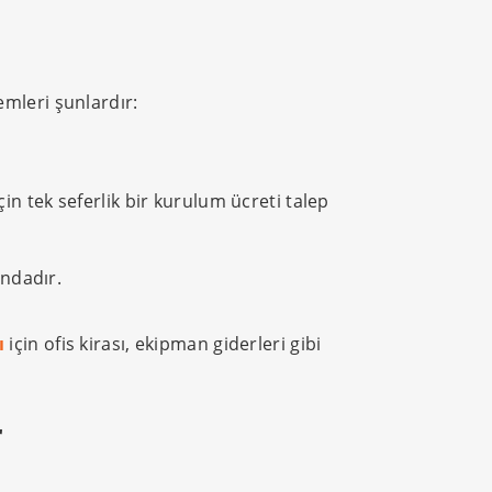
mleri şunlardır:
in tek seferlik bir kurulum ücreti talep
ındadır.
ı
için ofis kirası, ekipman giderleri gibi
r