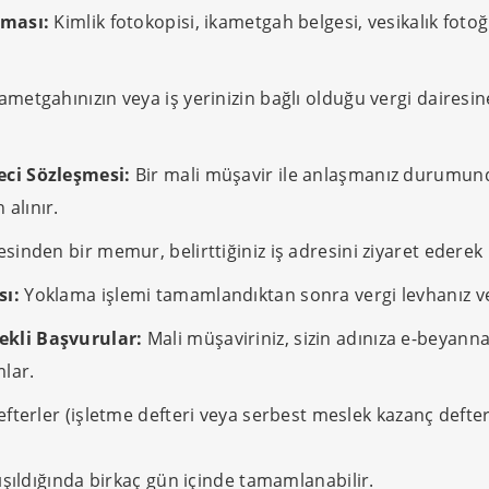
nması:
Kimlik fotokopisi, ikametgah belgesi, vesikalık fotoğr
ametgahınızın veya iş yerinizin bağlı olduğu vergi daires
eci Sözleşmesi:
Bir mali müşavir ile anlaşmanız durumun
alınır.
sinden bir memur, belirttiğiniz iş adresini ziyaret ederek 
sı:
Yoklama işlemi tamamlandıktan sonra vergi levhanız ve
kli Başvurular:
Mali müşaviriniz, sizin adınıza e-beyann
mlar.
fterler (işletme defteri veya serbest meslek kazanç defteri
ışıldığında birkaç gün içinde tamamlanabilir.