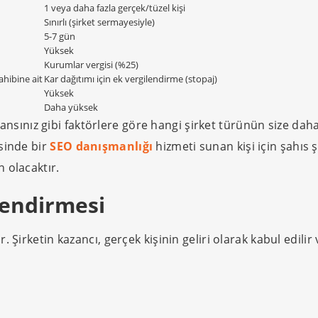
1 veya daha fazla gerçek/tüzel kişi
Sınırlı (şirket sermayesiyle)
5-7 gün
Yüksek
Kurumlar vergisi (%25)
ahibine ait
Kar dağıtımı için ek vergilendirme (stopaj)
Yüksek
Daha yüksek
oleransınız gibi faktörlere göre hangi şirket türünün size d
sinde bir
SEO danışmanlığı
hizmeti sunan kişi için şahıs ş
n olacaktır.
lendirmesi
r. Şirketin kazancı, gerçek kişinin geliri olarak kabul edilir