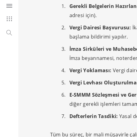
Gerekli Belgelerin Hazırla
adresi için).
Vergi Dairesi Başvurusu:
İk
başlama bildirimi yapılır.
İmza Sirküleri ve Muhaseb
İmza beyannamesi, noterden 
Vergi Yoklaması:
Vergi daire
Vergi Levhası Oluşturulma
E-SMMM Sözleşmesi ve Gere
diğer gerekli işlemleri tama
Defterlerin Tasdiki:
Yasal de
Tüm bu süreç, bir mali müşavirle çal