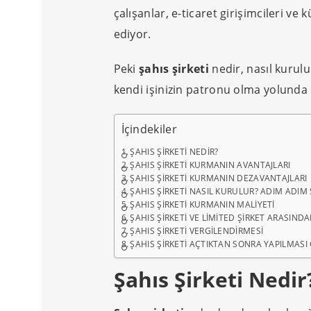
çalışanlar, e-ticaret girişimcileri ve
ediyor.
Peki
şahıs şirketi
nedir, nasıl kurul
kendi işinizin patronu olma yolunda 
İçindekiler
ŞAHIS ŞIRKETI NEDIR?
ŞAHIS ŞIRKETI KURMANIN AVANTAJLARI
ŞAHIS ŞIRKETI KURMANIN DEZAVANTAJLARI
ŞAHIS ŞIRKETI NASIL KURULUR? ADIM ADIM
ŞAHIS ŞIRKETI KURMANIN MALIYETI
ŞAHIS ŞIRKETI VE LIMITED ŞIRKET ARASINDA
ŞAHIS ŞIRKETI VERGILENDIRMESI
ŞAHIS ŞIRKETI AÇTIKTAN SONRA YAPILMASI
Şahıs Şirketi Nedir