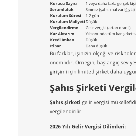
Kurucu Sayısı
1 veya daha fazla gerçek kişi
Sorumluluk
Sınırsız (şahsi mal varlığıyla)
Kurulum Süresi
1-2 gün
Kurulum Maliyeti
Düşük
Vergilendirme
Gelir vergisi (artan oranlı)
Kar Aktarımı
Yıl sonunda tüm kar şirket s
Kredi İmkanı
Düşük
İtibar
Daha düşük
Bu farklar, işinizin ölçeği ve risk t
önemlidir. Örneğin, başlangıç seviye
girişimi için limited şirket daha uygu
Şahıs Şirketi Vergi
Şahıs şirketi
gelir vergisi mükellefidi
vergilendirilir.
2026 Yılı Gelir Vergisi Dilimleri: