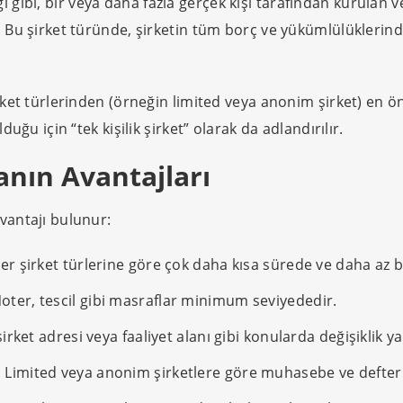
ı gibi, bir veya daha fazla gerçek kişi tarafından kurulan ve
. Bu şirket türünde, şirketin tüm borç ve yükümlülüklerinde
rket türlerinden (örneğin limited veya anonim şirket) en öne
duğu için “tek kişilik şirket” olarak da adlandırılır.
anın Avantajları
avantajı bulunur:
er şirket türlerine göre çok daha kısa sürede ve daha az bü
oter, tescil gibi masraflar minimum seviyededir.
irket adresi veya faaliyet alanı gibi konularda değişiklik 
:
Limited veya anonim şirketlere göre muhasebe ve defter