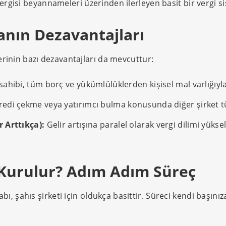
ergisi beyannameleri üzerinden ilerleyen basit bir vergi s
anın Dezavantajları
lerinin bazı dezavantajları da mevcuttur:
sahibi, tüm borç ve yükümlülüklerden kişisel mal varlığıy
edi çekme veya yatırımcı bulma konusunda diğer şirket t
r Arttıkça):
Gelir artışına paralel olarak vergi dilimi yüksel
l Kurulur? Adım Adım Süreç
NELER YAPTIK?
, şahıs şirketi için oldukça basittir. Süreci kendi başınıza