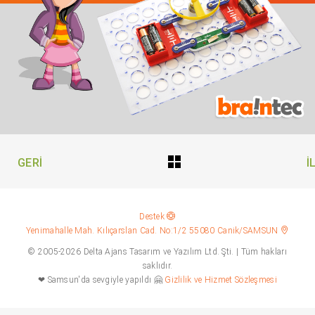
GERI
İ
Destek
Yenimahalle Mah. Kılıçarslan Cad. No:1/2 55080 Canik/SAMSUN
© 2005-2026 Delta Ajans Tasarım ve Yazılım Ltd. Şti. | Tüm hakları
saklıdır.
❤ Samsun'da sevgiyle yapıldı 🤗
Gizlilik ve Hizmet Sözleşmesi