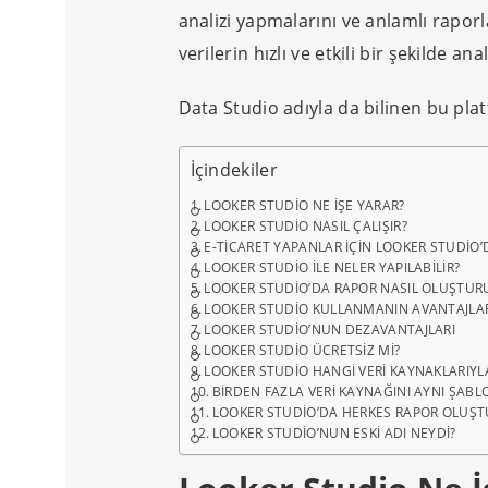
analizi yapmalarını ve anlamlı raporla
verilerin hızlı ve etkili bir şekilde an
Data Studio adıyla da bilinen bu plat
İçindekiler
LOOKER STUDIO NE İŞE YARAR?
LOOKER STUDIO NASIL ÇALIŞIR?
E-TICARET YAPANLAR IÇIN LOOKER STUDIO
LOOKER STUDIO ILE NELER YAPILABILIR?
LOOKER STUDIO’DA RAPOR NASIL OLUŞTUR
LOOKER STUDIO KULLANMANIN AVANTAJLA
LOOKER STUDIO’NUN DEZAVANTAJLARI
LOOKER STUDIO ÜCRETSIZ MI?
LOOKER STUDIO HANGI VERI KAYNAKLARIYLA
BIRDEN FAZLA VERI KAYNAĞINI AYNI ŞABL
LOOKER STUDIO’DA HERKES RAPOR OLUŞTU
LOOKER STUDIO’NUN ESKI ADI NEYDI?