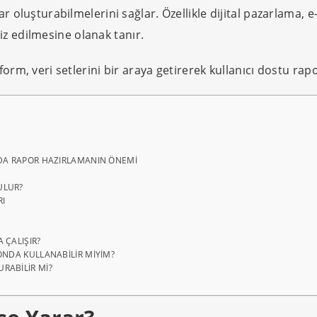
r oluşturabilmelerini sağlar. Özellikle dijital pazarlama, e-
aliz edilmesine olanak tanır.
form, veri setlerini bir araya getirerek kullanıcı dostu ra
’DA RAPOR HAZIRLAMANIN ÖNEMI
ULUR?
RI
 ÇALIŞIR?
ONDA KULLANABILIR MIYIM?
RABILIR MI?